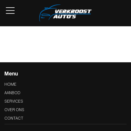
Home
Aanbod
Lease Aanbod
Services
Over ons
Contact
Menu
HOME
AANBOD
SERVICES
OVER ONS
CONTACT