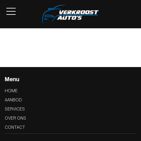
Home
Aanbod
Lease Aanbod
Services
Over ons
Contact
Menu
HOME
AANBOD
SERVICES
OVER ONS
CONTACT