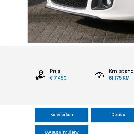
Prijs
Km-stand
€ 7.450,-
81.175 KM
Kenmerken
Opties
Uw auto inruilen?