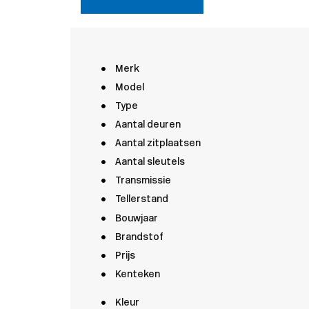
Merk
Model
Type
Aantal deuren
Aantal zitplaatsen
Aantal sleutels
Transmissie
Tellerstand
Bouwjaar
Brandstof
Prijs
Kenteken
Kleur