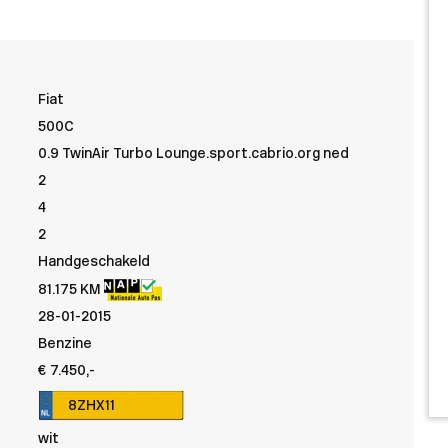
Fiat
500C
0.9 TwinAir Turbo Lounge.sport.cabrio.org ned
2
4
2
Handgeschakeld
81.175 KM
28-01-2015
Benzine
€ 7.450,-
8ZHX11
wit