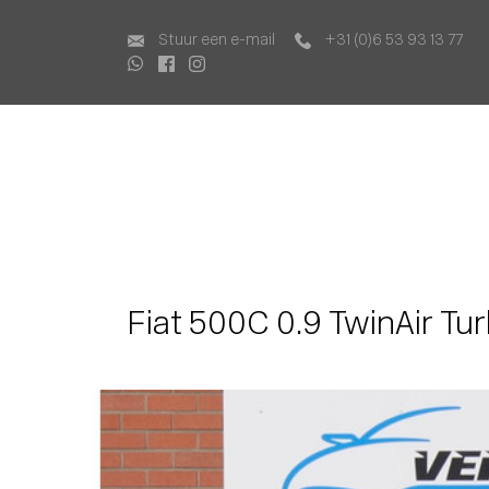
Home
Aanbod
Stuur een e-mail
+31 (0)6 53 93 13 77
Lease Aanbod
Services
Over ons
Contact
Fiat 500C 0.9 TwinAir Tu