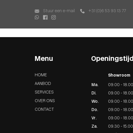
Home
Aanbod
Stuur een e-mail
+31 (0)6 53 93 13 77
Lease Aanbod
Services
Over ons
Contact
Menu
Openingstij
HOME
Showroom
AANBOD
Ma.
09.00 - 18.0
SERVICES
Di.
09.00 - 18.0
OVER ONS
Wo.
09.00 - 18.0
CONTACT
Do.
09.00 - 18.0
Vr.
09.00 - 18.0
Za.
09.30 - 15.00