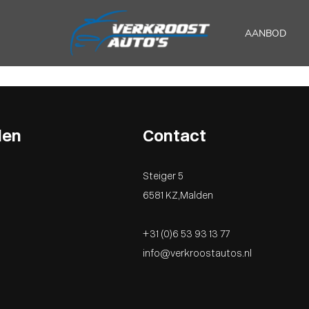
AANBOD
den
Contact
Steiger 5
6581 KZ , Malden
0
0
+31 (0)6 53 93 13 77
0
info@verkroostautos.nl
0
0