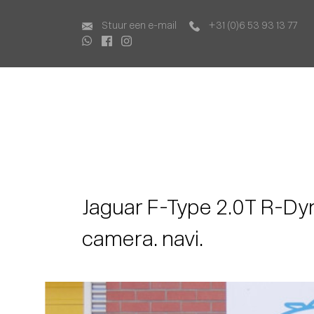
Home
Aanbod
Stuur een e-mail
+31 (0)6 53 93 13 77
Lease Aanbod
Services
Over ons
Contact
Jaguar F-Type 2.0T R-Dyn
camera. navi.