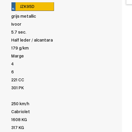
JZK95D
grijs metallic
Ivoor
5.7 sec.
Half leder / alcantara
179 g/km
Marge
4
6
221 CC
301 PK
250 km/h
Cabriolet
1608 KG
317 KG