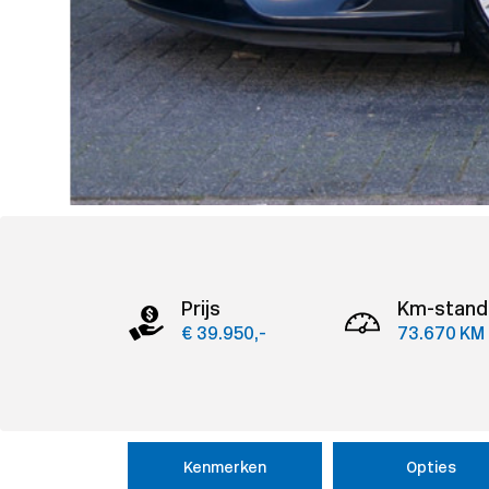
Prijs
Km-stand
€ 39.950,-
73.670 KM
Kenmerken
Opties