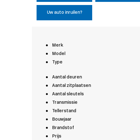
Uw auto inruilen?
Merk
Model
Type
Aantal deuren
Aantal zitplaatsen
Aantal sleutels
Transmissie
Tellerstand
Bouwjaar
Brandstof
Prijs