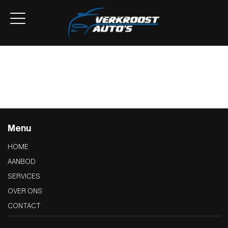
Home
Aanbod
Lease Aanbod
Services
Over ons
Contact
Menu
HOME
AANBOD
SERVICES
OVER ONS
CONTACT