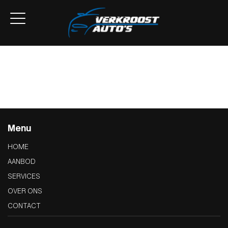
Home
Aanbod
Lease Aanbod
Services
Over ons
Contact
Menu
HOME
AANBOD
SERVICES
OVER ONS
CONTACT