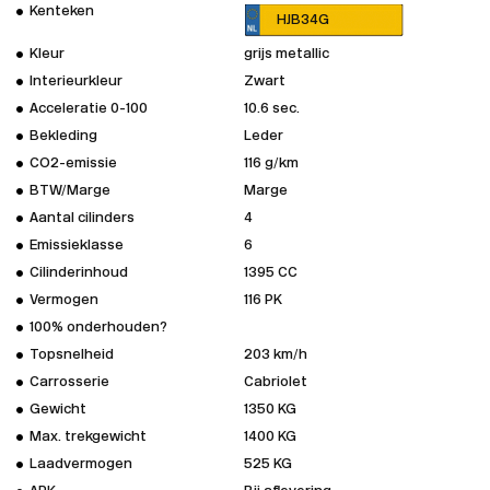
Kenteken
HJB34G
Kleur
grijs metallic
Interieurkleur
Zwart
Acceleratie 0-100
10.6 sec.
Bekleding
Leder
CO2-emissie
116 g/km
BTW/Marge
Marge
Aantal cilinders
4
Emissieklasse
6
Cilinderinhoud
1395 CC
Vermogen
116 PK
100% onderhouden?
Topsnelheid
203 km/h
Carrosserie
Cabriolet
Gewicht
1350 KG
Max. trekgewicht
1400 KG
Laadvermogen
525 KG