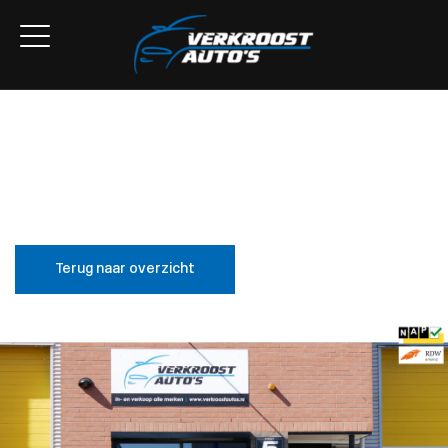
Home
Aanbod
Lease Aanbod
Services
Over ons
Contact
Terug naar overzicht